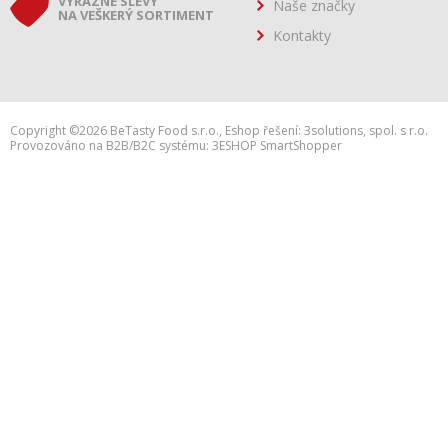
VÝRAZNÉ SLEVY
Naše značky
NA VEŠKERÝ SORTIMENT
Kontakty
Copyright ©2026 BeTasty Food s.r.o.,
Eshop řešení:
3solutions, spol. s r.o.
Provozováno na B2B/B2C systému:
3ESHOP SmartShopper
h:web2.adsafe.cz