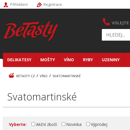
Přihlášení
Registrace
VOLEJTE
DELIKATESY
MOŠTY
VÍNO
RYBY
UZENINY
/
/
BETASTY.CZ
VÍNO
SVATOMARTINSKÉ
Svatomartinské
Vyberte:
Akční zboží
Novinka
Výprodej