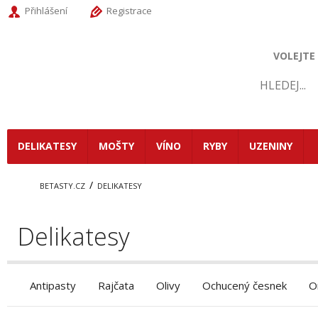
Přihlášení
Registrace
VOLEJTE
DELIKATESY
MOŠTY
VÍNO
RYBY
UZENINY
/
BETASTY.CZ
DELIKATESY
Delikatesy
Antipasty
Rajčata
Olivy
Ochucený česnek
O