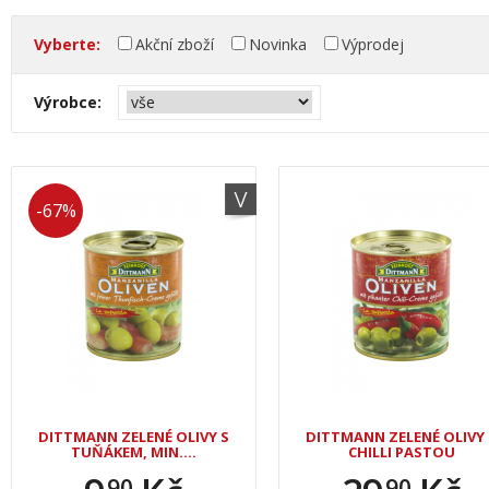
Vyberte:
Akční zboží
Novinka
Výprodej
Výrobce:
-67%
DITTMANN ZELENÉ OLIVY S
DITTMANN ZELENÉ OLIVY 
TUŇÁKEM, MIN.…
CHILLI PASTOU
90
90