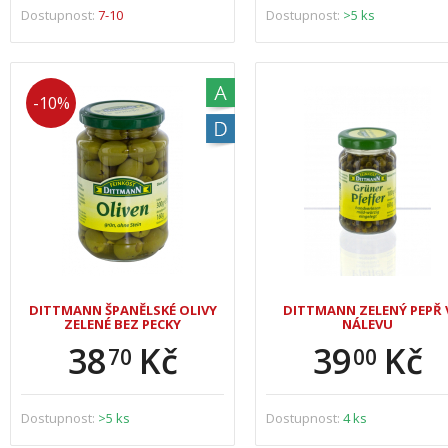
Dostupnost:
7-10
Dostupnost:
>5 ks
-10%
DITTMANN ŠPANĚLSKÉ OLIVY
DITTMANN ZELENÝ PEPŘ 
ZELENÉ BEZ PECKY
NÁLEVU
38
Kč
39
Kč
70
00
Dostupnost:
>5 ks
Dostupnost:
4 ks