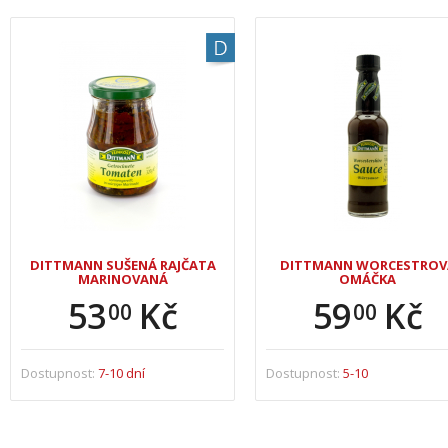
DITTMANN SUŠENÁ RAJČATA
DITTMANN WORCESTROV
MARINOVANÁ
OMÁČKA
53
Kč
59
Kč
00
00
Dostupnost:
7-10 dní
Dostupnost:
5-10