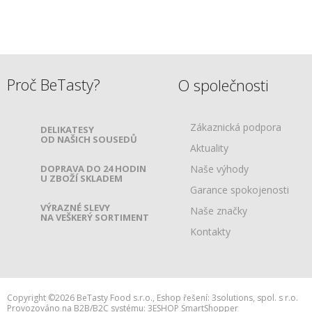
Proč BeTasty?
O společnosti
Zákaznická podpora
DELIKATESY
OD NAŠICH SOUSEDŮ
Aktuality
DOPRAVA DO 24 HODIN
Naše výhody
U ZBOŽÍ SKLADEM
Garance spokojenosti
VÝRAZNÉ SLEVY
Naše značky
NA VEŠKERÝ SORTIMENT
Kontakty
Copyright ©2026 BeTasty Food s.r.o.,
Eshop řešení:
3solutions, spol. s r.o.
Provozováno na B2B/B2C systému:
3ESHOP SmartShopper
h:web2.adsafe.cz