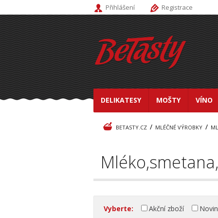
Přihlášení
Registrace
DELIKATESY
MOŠTY
VÍNO
/
/
BETASTY.CZ
MLÉČNÉ VÝROBKY
ML
Mléko,smetana,
Vyberte:
Akční zboží
Novi