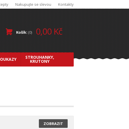
cepty
Nakupujte se slevou
Kontakty
0,00 Kč
Košík:
(
0
)
STROUHANKY,
POUKAZY
KRUTONY
ZOBRAZIT