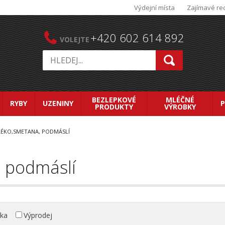
Výdejní místa
Zajímavé re
+420 602 614 892
VOLEJTE
BEZLEPKOVÉ
MLÉČNÉ
RYBY
UZENINY
PRODUKTY
VÝROBKY
ÉKO,SMETANA, PODMÁSLÍ
 podmáslí
nka
Výprodej