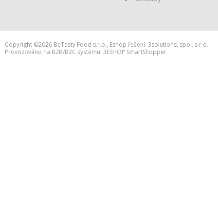
Copyright ©2026 BeTasty Food s.r.o.,
Eshop řešení:
3solutions, spol. s r.o.
Provozováno na B2B/B2C systému:
3ESHOP SmartShopper
h:web2.adsafe.cz