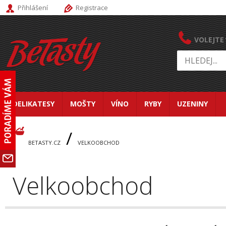
Přihlášení
Registrace
VOLEJTE
DELIKATESY
MOŠTY
VÍNO
RYBY
UZENINY
/
BETASTY.CZ
VELKOOBCHOD
Velkoobchod