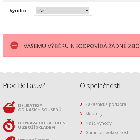
Výrobce:
VAŠEMU VÝBĚRU NEODPOVÍDÁ ŽÁDNÉ ZBOŽ
Proč BeTasty?
O společnosti
Zákaznická podpora
DELIKATESY
OD NAŠICH SOUSEDŮ
Aktuality
DOPRAVA DO 24 HODIN
Naše výhody
U ZBOŽÍ SKLADEM
Garance spokojenosti