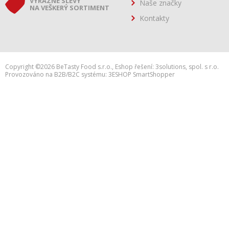
VÝRAZNÉ SLEVY
Naše značky
NA VEŠKERÝ SORTIMENT
Kontakty
Copyright ©2026 BeTasty Food s.r.o.,
Eshop řešení:
3solutions, spol. s r.o.
Provozováno na B2B/B2C systému:
3ESHOP SmartShopper
h:web2.adsafe.cz