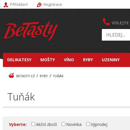
Přihlášení
Registrace
VOLEJTE
DELIKATESY
MOŠTY
VÍNO
RYBY
UZENINY
/
/
BETASTY.CZ
RYBY
TUŇÁK
Tuňák
Vyberte:
Akční zboží
Novinka
Výprodej