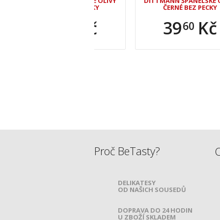
MANN ŠPANĚLSKÉ OLIVY
DITTMANN ŠPANĚLSKÉ OLIVY
ZELENÉ BEZ PECKY
ČERNÉ BEZ PECKY
38
Kč
39
Kč
70
60
AKCE, SLEVY A NOVINKY PŘÍMO NA 
PŘIHLAŠTE SE K ODBĚRU A BUĎTE 
Proč BeTasty?
O
DELIKATESY
OD NAŠICH SOUSEDŮ
DOPRAVA DO 24 HODIN
U ZBOŽÍ SKLADEM