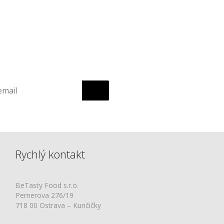
Rychlý kontakt
BeTasty Food s.r.o.
Pernerova 276/19
718 00 Ostrava – Kunčičky