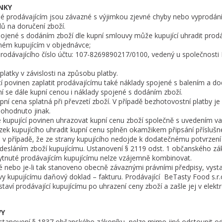
NKY
né prodávajícím jsou závazné s výjimkou zjevné chyby nebo vyprodán
ů na doručení zboží.
pojené s dodáním zboží dle kupní smlouvy může kupující uhradit prodá
eném kupujícím v objednávce;
odávajícího číslo účtu: 107-8269890217/0100, vedený u společnosti K
latky v závislosti na způsobu platby.
ící povinen zaplatit prodávajícímu také náklady spojené s balením a d
mí se dále kupní cenou i náklady spojené s dodáním zboží.
upní cena splatná při převzetí zboží. V případě bezhotovostní platby j
dohodnuto jinak.
e kupující povinen uhrazovat kupní cenu zboží společně s uvedením var
zek kupujícího uhradit kupní cenu splněn okamžikem připsání příslušné
a v případě, že ze strany kupujícího nedojde k dodatečnému potvrzení 
odesláním zboží kupujícímu. Ustanovení § 2119 odst. 1 občanského zá
kytnuté prodávajícím kupujícímu nelze vzájemně kombinovat.
lé nebo je-li tak stanoveno obecně závaznými právními předpisy, vysta
y kupujícímu daňový doklad – fakturu. Prodávající BeTasty Food s.r.
taví prodávající kupujícímu po uhrazení ceny zboží a zašle jej v elek
VY
 ustanovení § 1837 občanského zákoníku, nelze mimo jiné odstoupit o