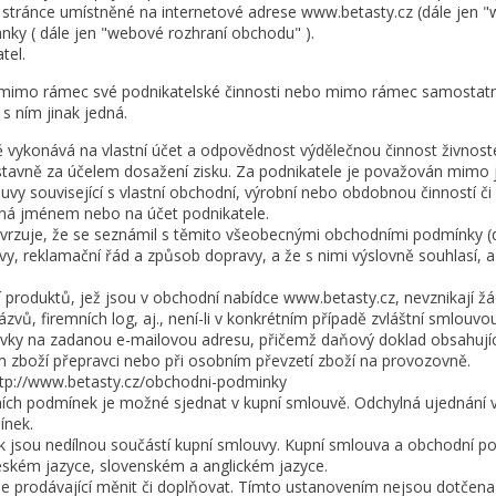
tránce umístněné na internetové adrese www.betasty.cz (dále jen "w
nky ( dále jen "webové rozhraní obchodu" ).
tel.
rý mimo rámec své podnikatelské činnosti nebo mimo rámec samostat
s ním jinak jedná.
ě vykonává na vlastní účet a odpovědnost výdělečnou činnost živn
avně za účelem dosažení zisku. Za podnikatele je považován mimo ji
uvy související s vlastní obchodní, výrobní nebo obdobnou činností 
dná jménem nebo na účet podnikatele.
vrzuje, že se seznámil s těmito všeobecnými obchodními podmínky (dá
y, reklamační řád a způsob dopravy, a že s nimi výslovně souhlasí, 
pí produktů, jež jsou v obchodní nabídce www.betasty.cz, nevznikají ž
vů, firemních log, aj., není-li v konkrétním případě zvláštní smlouvo
návky na zadanou e-mailovou adresu, přičemž daňový doklad obsahujíc
m zboží přepravci nebo při osobním převzetí zboží na provozovně.
http://www.betasty.cz/obchodni-podminky
ích podmínek je možné sjednat v kupní smlouvě. Odchylná ujednání 
ínek.
k jsou nedílnou součástí kupní smlouvy. Kupní smlouva a obchodní 
českém jazyce, slovenském a anglickém jazyce.
 prodávající měnit či doplňovat. Tímto ustanovením nejsou dotčena 