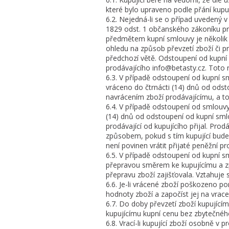
které bylo upraveno podle přání kupu
6.2. Nejedná-li se o případ uvedený v
1829 odst. 1 občanského zákoníku prá
předmětem kupní smlouvy je několik d
ohledu na způsob převzetí zboží či 
předchozí větě. Odstoupení od kupní 
prodávajícího info@betasty.cz. Toto n
6.3. V případě odstoupení od kupní s
vráceno do čtrnácti (14) dnů od odst
navrácením zboží prodávajícímu, a t
6.4. V případě odstoupení od smlouvy 
(14) dnů od odstoupení od kupní sml
prodávající od kupujícího přijal. Prodá
způsobem, pokud s tím kupující bude s
není povinen vrátit přijaté peněžní pr
6.5. V případě odstoupení od kupní s
přepravou směrem ke kupujícímu a zp
přepravu zboží zajišťovala. Vztahuje 
6.6. Je-li vrácené zboží poškozeno po
hodnoty zboží a započíst jej na vrac
6.7. Do doby převzetí zboží kupujícím
kupujícímu kupní cenu bez zbytečnéh
6.8. Vrací-li kupující zboží osobně v