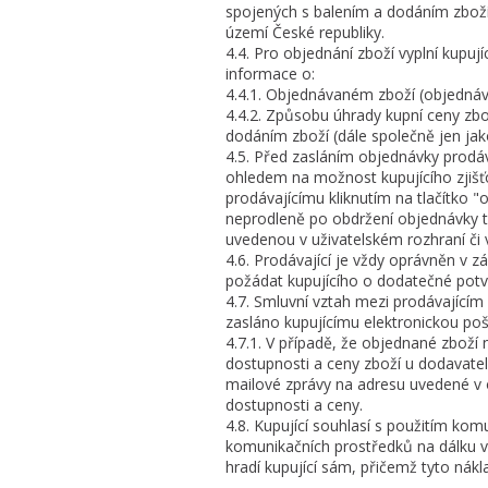
spojených s balením a dodáním zboží
území České republiky.
4.4. Pro objednání zboží vyplní kup
informace o:
4.4.1. Objednávaném zboží (objednáv
4.4.2. Způsobu úhrady kupní ceny z
dodáním zboží (dále společně jen jak
4.5. Před zasláním objednávky prodáv
ohledem na možnost kupujícího zjišťo
prodávajícímu kliknutím na tlačítko 
neprodleně po obdržení objednávky to
uvedenou v uživatelském rozhraní či v
4.6. Prodávající je vždy oprávněn v 
požádat kupujícího o dodatečné potvr
4.7. Smluvní vztah mezi prodávajícím 
zasláno kupujícímu elektronickou pošt
4.7.1. V případě, že objednané zboží
dostupnosti a ceny zboží u dodavatel
mailové zprávy na adresu uvedené v o
dostupnosti a ceny.
4.8. Kupující souhlasí s použitím kom
komunikačních prostředků na dálku v 
hradí kupující sám, přičemž tyto nákla