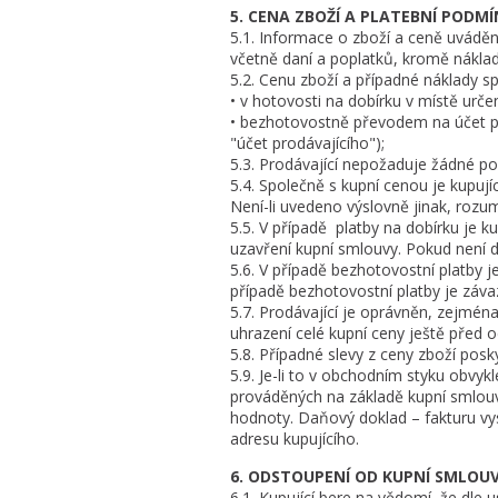
5. CENA ZBOŽÍ A PLATEBNÍ PODMÍ
5.1. Informace o zboží a ceně uvádě
včetně daní a poplatků, kromě náklad
5.2. Cenu zboží a případné náklady s
• v hotovosti na dobírku v místě urč
• bezhotovostně převodem na účet pr
"účet prodávajícího");
5.3. Prodávající nepožaduje žádné pop
5.4. Společně s kupní cenou je kupuj
Není-li uvedeno výslovně jinak, rozu
5.5. V případě platby na dobírku je k
uzavření kupní smlouvy. Pokud není 
5.6. V případě bezhotovostní platby j
případě bezhotovostní platby je záva
5.7. Prodávající je oprávněn, zejmén
uhrazení celé kupní ceny ještě před 
5.8. Případné slevy z ceny zboží pos
5.9. Je-li to v obchodním styku obvyk
prováděných na základě kupní smlouv
hodnoty. Daňový doklad – fakturu vys
adresu kupujícího.
6. ODSTOUPENÍ OD KUPNÍ SMLOU
6.1. Kupující bere na vědomí, že dle