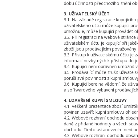
dobu účinnosti předchozího znění o
3. UŽIVATELSKÝ ÚČET
3.1. Na základě registrace kupujícíh
uživatelského účtu může kupující pro
umožňuje, může kupující provádět ob
3.2. Při registraci na webové stránce
uživatelském účtu je kupující při jak
zboží jsou prodávajícím považovány 
3.3. Přístup k uživatelskému účtu je
informací nezbytných k přístupu do j
3.4. Kupující není oprávněn umožnit 
3.5. Prodávající může zrušit uživatels
poruší své povinnosti z kupní smlou
3.6. Kupující bere na vědomí, že už
a softwarového vybavení prodávající
4. UZAVŘENÍ KUPNÍ SMLOUVY
4.1. Veškerá prezentace zboží umíst
povinen uzavřít kupní smlouvu ohled
4.2. Webové rozhraní obchodu obsahu
daně z přidané hodnoty a všech souvi
obchodu. Tímto ustanovením není om
4.3. Webové rozhraní obchodu obsah