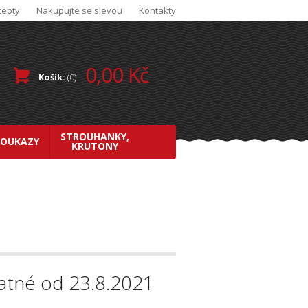
cepty
Nakupujte se slevou
Kontakty
0,00 Kč
Košík:
(
0
)
STROUHANKY,
POUKAZY
KRUTONY
atné od 23.8.2021