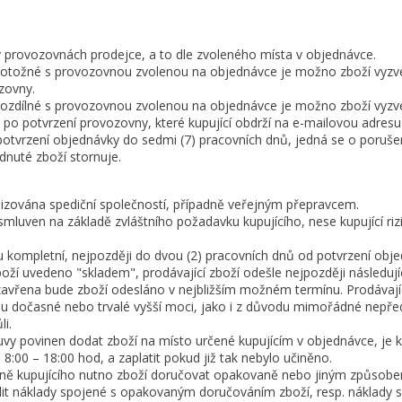
v provozovnách prodejce, a to dle zvoleného místa v objednávce.
ě totožné s provozovnou zvolenou na objednávce je možno zboží vyzv
zovny.
ě rozdílné s provozovnou zvolenou na objednávce je možno zboží vyzv
 po potvrzení provozovny, které kupující obdrží na e-mailovou adres
 potvrzení objednávky do sedmi (7) pracovních dnů, jedná se o poruše
nuté zboží stornuje.
alizována spediční společností, případně veřejným přepravcem.
 smluven na základě zvláštního požadavku kupujícího, nese kupující ri
mu kompletní, nejpozději do dvou (2) pracovních dnů od potvrzení obj
 zboží uvedeno "skladem", prodávající zboží odešle nejpozději následuj
zavřena bude zboží odesláno v nejbližším možném termínu. Prodávají
dočasné nebo trvalé vyšší moci, jako i z důvodu mimořádné nepředv
li.
louvy povinen dodat zboží na místo určené kupujícím v objednávce, je ku
8:00 – 18:00 hod, a zaplatit pokud již tak nebylo učiněno.
traně kupujícího nutno zboží doručovat opakovaně nebo jiným způsob
adit náklady spojené s opakovaným doručováním zboží, resp. náklady