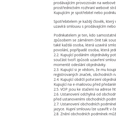
prodávajícím provozován na webové s
prostřednictvím rozhraní webové strá
Kupujícím je spotřebitel nebo podnika
Spotřebitelem je každý člověk, kte
uzavírá smlouvu s prodávajícím nebo 
Podnikatelem je ten, kdo samostatn
způsobem se záměrem činit tak soust
také každá osoba, která uzavírá smlo
povolání, popřípadě osoba, která je
2.2. Kupující podáním objednávky pot
součást tvoří způsob uzavření smlouv
momentě odeslání objednávky.
2.3. Kupující si je vědom, že mu kou
registrovaných značek, obchodních náz
2.4. Kupující obdrží potvrzení objed
Kupující na e-mailovou před předaní
2.5. VOP jsou ke stažení na adrese 
2.6. Ustanovení odchylná od obchodn
před ustanoveními obchodních podm
2.7. Ustanovení obchodních podmíne
jazyce. Kupní smlouvu lze uzavřít v 
2.8. Znění obchodních podmínek může