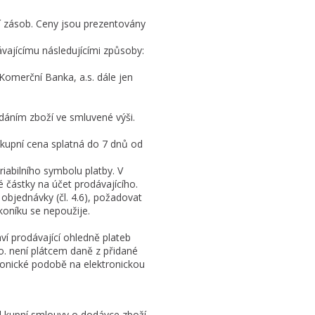
í zásob. Ceny jsou prezentovány
vajícímu následujícími způsoby:
omerční Banka, a.s. dále jen
odáním zboží ve smluvené výši.
e kupní cena splatná do 7 dnů od
iabilního symbolu platby. V
 částky na účet prodávajícího.
objednávky (čl. 4.6), požadovat
koníku se nepoužije.
ví prodávající ohledně plateb
o. není plátcem daně z přidané
tronické podobě na elektronickou
d kupní smlouvy o dodávce zboží,