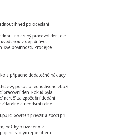
ednout ihned po odeslaní
ednout na druhý pracovní den, dle
u uvedenou v objednávce.
ní své povinnosti. Prodejce
ziko a případné dodatečné náklady
ednávky, pokud u jednotlivého zboží
ící pracovní den. Pokud byla
cí neručí za zpoždění dodání
ídatelné a neodvratitelné
pující povinen převzít a zboží při
em, než bylo uvedeno v
 spojené s jiným způsobem