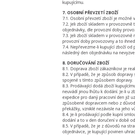
kupujícímu.
7. OSOBNÍ PŘEVZETÍ ZBOŽÍ
7.1. Osobní převzetí zboží je možné 
7.2. Jeli zboží skladem v provozovn
objednávky, dle provozní doby provo
7.3. Jeli zboží skladem v provozovn
provozní doby provozovny a to ihned
7.4. Nepřevezme-li kupující zboží od
následný den objednávku na nevyzved
8. DORUČOVÁNÍ ZBOŽÍ
8.1. Doprava zboží zákazníkovi je re
8.2. V případě, že je způsob dopravy
spojené s tímto způsobem dopravy.
8.3. Prodávající dodá zboží kupující
neuvádí jinou lhůtu k dodání. Je-li u
expedice pro daný pracovní den již u
způsobené dopravcem nebo z důvodu 
překážky, vzniklé nezávisle na jeho vů
8.4. Je-li prodávající podle kupní sm
dodání a to v den doručení v době od 
8.5. V případě, že je z důvodů na s
objednávce, je kupující povinen uhr