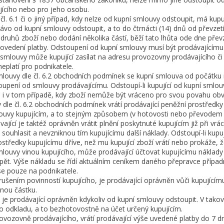
jícího nebo pro jeho osobu.
 čl. 6.1 či o jiný případ, kdy nelze od kupní smlouvy odstoupit, má kup
vo od kupní smlouvy odstoupit, a to do čtrnácti (14) dnů od převzetí
ruhů zboží nebo dodání několika částí, běží tato lhůta ode dne převz
provedení platby. Odstoupení od kupní smlouvy musí být prodávajícím
smlouvy může kupující zasílat na adresu provozovny prodávajícího či
eplatí pro podnikatele.
mlouvy dle čl. 6.2 obchodních podmínek se kupní smlouva od počátku 
oupení od smlouvy prodávajícímu. Odstoupí-li kupující od kupní smlouv
o i v tom případě, kdy zboží nemůže být vráceno pro svou povahu obv
dle čl. 6.2 obchodních podmínek vrátí prodávající peněžní prostředky 
ouvy kupujícím, a to stejným způsobem (v hotovosti nebo převodem 
vající je taktéž oprávněn vrátit plnění poskytnuté kupujícím již při vrá
ouhlasit a nevzniknou tím kupujícímu další náklady. Odstoupí-li kupuj
ostředky kupujícímu dříve, než mu kupující zboží vrátí nebo prokáže, ž
mlouvy vinou kupujícího, může prodávající účtovat kupujícímu náklad
ět. Výše nákladu se řídí aktuálním ceníkem daného přepravce případn
se pouze na podnikatele.
rušením povinností kupujícího, je prodávající oprávněn vůči kupujícím
enou částku.
 je prodávající oprávněn kdykoliv od kupní smlouvy odstoupit. V takov
o odkladu, a to bezhotovostně na účet určený kupujícím.
 provozovně prodávajícího, vrátí prodávající výše uvedené platby do 