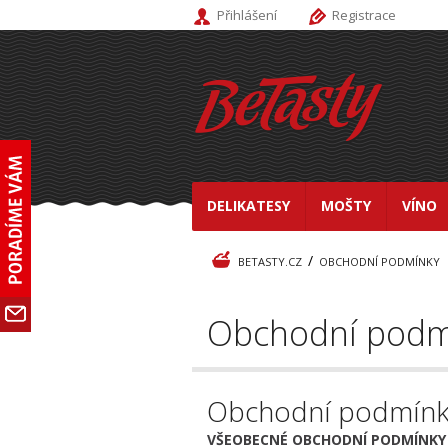
Přihlášení
Registrace
DELIKATESY
MOŠTY
VÍNO
/
BETASTY.CZ
OBCHODNÍ PODMÍNKY
Obchodní podm
Obchodní podmínky 
VŠEOBECNÉ OBCHODNÍ PODMÍNKY ob