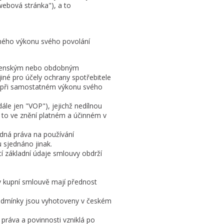
ebová stránka"), a to
ného výkonu svého povolání
ostenským nebo obdobným
né pro účely ochrany spotřebitele
či při samostatném výkonu svého
le jen "VOP"), jejichž nedílnou
a to ve znění platném a účinném v
ádná práva na používání
u sjednáno jinak.
í základní údaje smlouvy obdrží
v kupní smlouvě mají přednost
podmínky jsou vyhotoveny v českém
práva a povinnosti vzniklá po