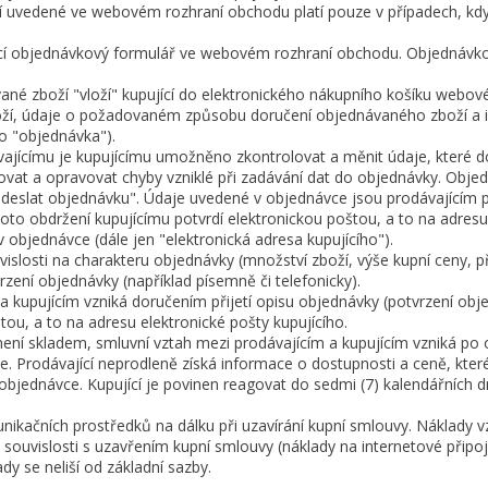
 uvedené ve webovém rozhraní obchodu platí pouze v případech, kdy
ující objednávkový formulář ve webovém rozhraní obchodu. Objednáv
ané zboží "vloží" kupující do elektronického nákupního košíku webov
boží, údaje o požadovaném způsobu doručení objednávaného zboží a 
o "objednávka").
ajícímu je kupujícímu umožněno zkontrolovat a měnit údaje, které do o
vat a opravovat chyby vzniklé při zadávání dat do objednávky. Objed
"odeslat objednávku". Údaje uvedené v objednávce jsou prodávajícím 
to obdržení kupujícímu potvrdí elektronickou poštou, a to na adresu 
 objednávce (dále jen "elektronická adresa kupujícího").
závislosti na charakteru objednávky (množství zboží, výše kupní ceny,
zení objednávky (například písemně či telefonicky).
a kupujícím vzniká doručením přijetí opisu objednávky (potvrzení obje
ou, a to na adresu elektronické pošty kupujícího.
 není skladem, smluvní vztah mezi prodávajícím a kupujícím vzniká po
e. Prodávající neprodleně získá informace o dostupnosti a ceně, kte
bjednávce. Kupující je povinen reagovat do sedmi (7) kalendářních d
unikačních prostředků na dálku při uzavírání kupní smlouvy. Náklady vz
souvislosti s uzavřením kupní smlouvy (náklady na internetové připoje
dy se neliší od základní sazby.