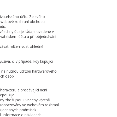
ivatelského účtu. Ze svého
 to webové rozhraní obchodu
odu.
ě všechny údaje. Údaje uvedené v
živatelském účtu a při objednávání
vávat mlčenlivost ohledně
užívá, či v případě, kdy kupující
dem na nutnou údržbu hardwarového
ích osob.
arakteru a prodávající není
epoužije.
eny zboží jsou uvedeny včetně
ou zobrazovány ve webovém rozhraní
 sjednaných podmínek.
í. Informace o nákladech