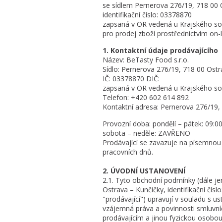
se sídlem Pernerova 276/19, 718 00 
identifikační číslo: 03378870
zapsaná v OR vedená u Krajského sou
pro prodej zboží prostřednictvím on
1. Kontaktní údaje prodávajícího
Název: BeTasty Food s.r.o.
Sídlo: Pernerova 276/19, 718 00 Ostr
IČ: 03378870 DIČ:
zapsaná v OR vedená u Krajského sou
Telefon: +420 602 614 892
Kontaktní adresa: Pernerova 276/19,
Provozní doba: pondělí – pátek: 09:00
sobota – neděle: ZAVŘENO
Prodávající se zavazuje na písemnou
pracovních dnů.
2. ÚVODNÍ USTANOVENÍ
2.1. Tyto obchodní podmínky (dále j
Ostrava – Kunčičky, identifikační čí
"prodávající") upravují v souladu s 
vzájemná práva a povinnosti smluvníc
prodávajícím a jinou fyzickou osobou