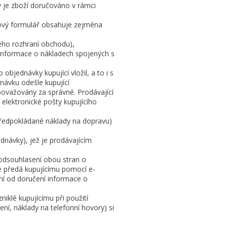
 je zboží doručováno v rámci
kový formulář obsahuje zejména
ého rozhraní obchodu),
informace o nákladech spojených s
bjednávky kupující vložil, a to i s
návku odešle kupující
považovány za správné. Prodávající
elektronické pošty kupujícího
 předpokládané náklady na dopravu)
dnávky), jež je prodávajícím
 odsouhlasení obou stran o
ré předá kupujícímu pomocí e-
ní od doručení informace o
niklé kupujícímu při použití
ní, náklady na telefonní hovory) si