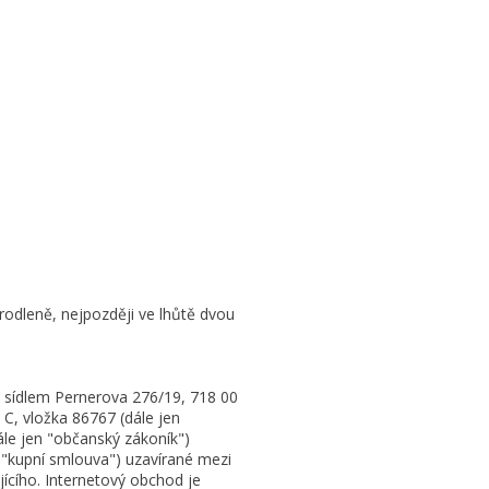
rodleně, nejpozději ve lhůtě dvou
e sídlem Pernerova 276/19, 718 00
 C, vložka 86767 (dále jen
ále jen "občanský zákoník")
n "kupní smlouva") uzavírané mezi
jícího. Internetový obchod je