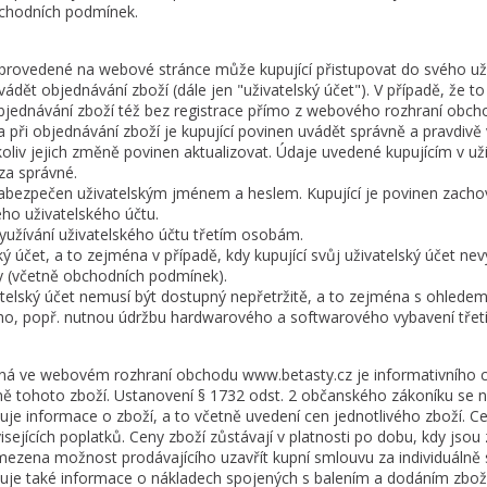
bchodních podmínek.
o provedené na webové stránce může kupující přistupovat do svého už
vádět objednávání zboží (dále jen "uživatelský účet"). V případě, že
jednávání zboží též bez registrace přímo z webového rozhraní obch
 a při objednávání zboží je kupující povinen uvádět správně a pravdiv
ékoliv jejich změně povinen aktualizovat. Údaje uvedené kupujícím v u
za správné.
 zabezpečen uživatelským jménem a heslem. Kupující je povinen zacho
eho uživatelského účtu.
využívání uživatelského účtu třetím osobám.
ký účet, a to zejména v případě, kdy kupující svůj uživatelský účet nevy
vy (včetně obchodních podmínek).
ivatelský účet nemusí být dostupný nepřetržitě, a to zejména s ohle
ho, popř. nutnou údržbu hardwarového a softwarového vybavení třet
ěná ve webovém rozhraní obchodu www.betasty.cz je informativního ch
ně tohoto zboží. Ustanovení § 1732 odst. 2 občanského zákoníku se n
je informace o zboží, a to včetně uvedení cen jednotlivého zboží. C
sejících poplatků. Ceny zboží zůstávají v platnosti po dobu, kdy js
ezena možnost prodávajícího uzavřít kupní smlouvu za individuálně
uje také informace o nákladech spojených s balením a dodáním zbož