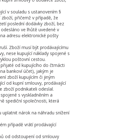
ující v souladu s ustanovením §
 zboží, přičemž v případě, že
etí poslední dodávky zboží, bez
u odesláno ve lhůtě uvedené v
 na adresu elektronické pošty
ruší. Zboží musí být prodávajícímu
y, nese kupující náklady spojené s
yklou poštovní cestou.
přijaté od kupujícího do čtrnácti
na bankoví účet), jakým je
cení zboží kupujícím či jiným
ící od kupní smlouvy, prodávající
e zboží podnikateli odeslal.
y spojené s vyskladněním a
ě spediční společnosti, která
u uplatnit nárok na náhradu snížení
ém případě vrátí prodávající
7 dnů od odstoupení od smlouvy