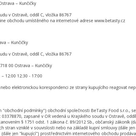
Ostrava – Kunčičky
du v Ostravě, oddíl C, vložka 86767
-line obchodu umístěného na internetové adrese www.betasty.cz
ava – Kunčičky
du v Ostravě, oddíl C, vložka 86767
 718 00 Ostrava – Kunčičky
 – 12:00 12:30 - 17:00
 nebo elektronickou korespondenci ze strany kupujícího reagovat nep
en "obchodní podmínky") obchodní společnosti BeTasty Food s.r.o., s
slo: 03378870, zapsané v OR vedená u Krajského soudu v Ostravě, oddíl
ustanovením § 1751 odst. 1 zákona č. 89/2012 Sb., občanský zákoník (d
h stran vzniklé v souvislosti nebo na základě kupní smlouvy (dále je
 (dále jen "kupující") prostřednictvím internetového obchodu prodáva