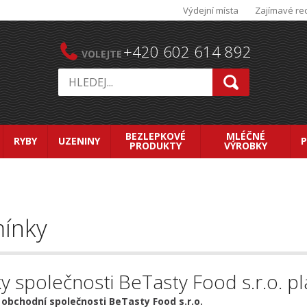
Výdejní místa
Zajímavé re
+420 602 614 892
VOLEJTE
BEZLEPKOVÉ
MLÉČNÉ
RYBY
UZENINY
PRODUKTY
VÝROBKY
ínky
společnosti BeTasty Food s.r.o. pl
chodní společnosti BeTasty Food s.r.o.